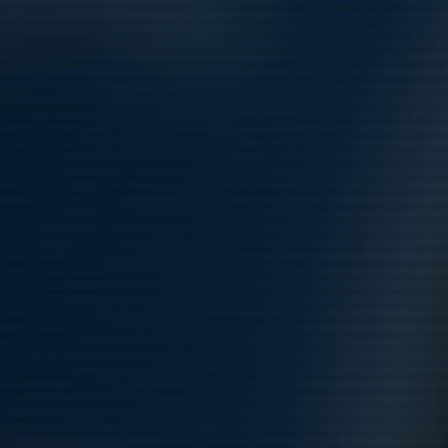
INSTÄLLD MATCH IDAG MOT EKF!!
19 nov 2022
0
Träningsmatch 19 Nov och träningstider!
1 nov 2022
1
Sista träningen innan Höstlovet!
24 okt 2022
0
Kryssarvallen Cup 22 Oktober
17 okt 2022
0
Kommande aktiviteter
Lör 8/8
Match mot Järfälla FF Academy F2013
09:00-10:30
Tibblevallen (Täby SC) 22
Mån 10/8
Träning FA 2013
18:00-19:15
Skarpängs konstgräs Halvplan