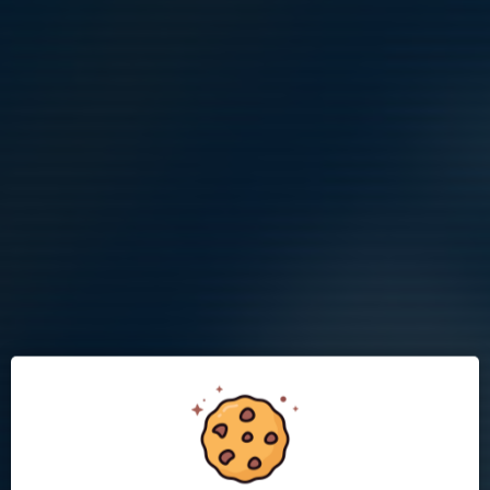
Vi välkomnar två nya spelare till laget Livia och Molly.
Livia har varit med oss lite över en månad nu och återvänder
efter några år. Hon känner några i laget redan sedan tidigare.
Molly väljer att byta till oss från Täby...
Läs mer
Inställd träning idag 30 Nov pga snön
30 nov 2023
0 kommentarer
Inställd träning idag 30 Nov pga snön.
Läs mer
Inställd träning idag 28 Nov pga snön
28 nov 2023
0 kommentarer
Inställd träning idag 28 Nov pga snön.
Läs mer