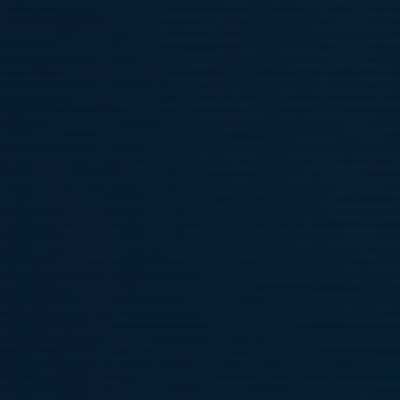
Täby FK F13FA -
Spelare födda 2013
Är du intresserad av provspel eller vill veta mer om vår
verksamhet är du välkommen att höra av dig.
Kontakt
Stefan Le moine, Sportchef Dam- och Flickverksamhet
Mail: stefan.lemoine@tabyfk.se
Tel: 08-758 26 67
Lagadmin
Se uppgifter under "Kontakt"
Intresseanmälan Oktoberpokalen 11