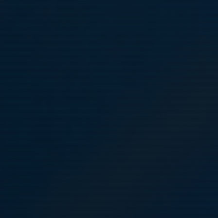
-13 Okt!
23 sep 2024
0 kommentarer
Intresseanmälan 11-13 Okt Fre 11-13 okt, 16:00- 21:00
Djursholms IP
INTRESSE CUP ANMÄLAN 11-13 Oktoberpokalen Djursholm!
Snabba svar då kort om tid tack!
Svara senast innan Tisdag 24 sep 12:00
Antal speldagar är: maximalt 2...
Läs mer
2 nya spelare
3 jun 2024
2 kommentarer