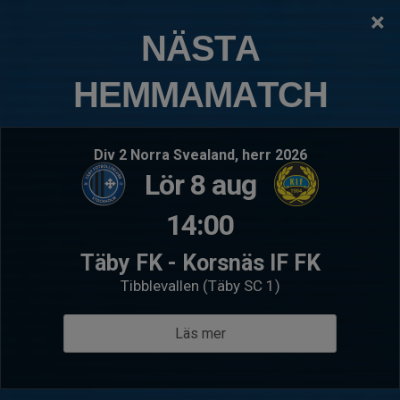
×
TÄBY FOTBOLLSKLUBB
NÄSTA
F13FA (2013)
HEMMAMATCH
Logga in
Hem
Kommande matcher
Div 2 Norra Svealand, herr 2026
Lör 8 aug
Lör 8 aug 09:00
- F2013- 2A
Fre 14 au
F13FA (2013)
Ursvi
14:00
Järfälla FF Academy F2013
F13F
Täby FK - Korsnäs IF FK
Visa tabell
Tibblevallen (Täby SC 1)
Läs mer