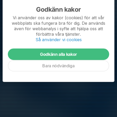
Godkänn kakor
Uppdaterade lag Boys & Girls Cup
Vi använder oss av kakor (cookies) för att vår
webbplats ska fungera bra för dig. De används
16 mar 2023
0 kommentarer
även för webbanalys i syfte att hjälpa oss att
Uppdaterade lag pga krockande aktiviteter Boys & Girls Spring
förbättra våra tjänster.
Cup 24-26 Mars
Så använder vi cookies
Boys & Girls Spring Cup Lör-Sön 24-26 Mars
Godkänn alla kakor
Årets första cup.
Bara nödvändiga
Vi ställer upp med två lag i F2013:Medel
Se nedan vilket lag ni spelar med samt dagar o tider....
Läs mer
Fler nyheter
Inställd träning o ny träningstid
23 nov 2022
0