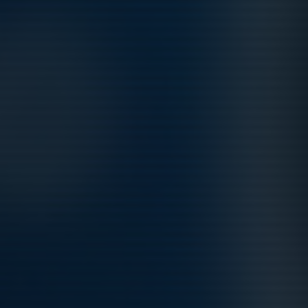
Tis 11/8
Träning FA 2013
17:30-18:45
Näsbydal Konstrgräs ( Halv plan mot Skolan )
Tor 13/8
Träning FA 2013
18:45-20:00
Näsbydal Konstrgräs ( Halv plan mot Skolan )
Tor 13/8
Målvaktsträning
18:45-19:30
Näsbydal
Fre 14/8
Match mot Ursvik IK Gul
17:30-19:00
Ursviks IP 11
Mån 17/8
Träning FA 2013
18:00-19:15
Skarpängs konstgräs Halvplan
Tis 18/8
Träning FA 2013
17:30-18:45
Näsbydal Konstrgräs ( Halv plan mot Skolan )
Tor 20/8
Träning FA 2013
18:45-20:00
Näsbydal Konstrgräs ( Halv plan mot Skolan )
Tor 20/8
Målvaktsträning
18:45-19:30
Näsbydal