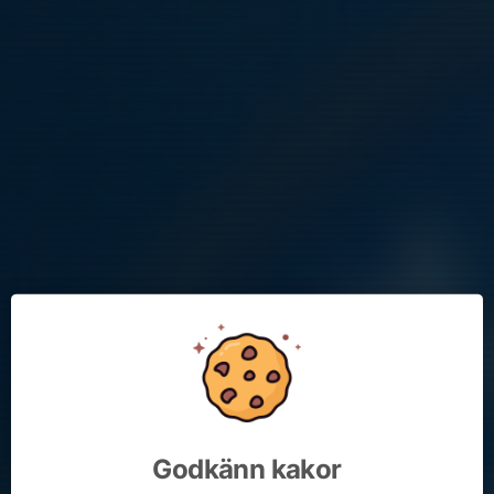
Spelarna ska vara idrottsklädda med fotbolls-/idrottsskor och
benskydd. Ta även med en fylld märkt vattenflaska.
Inga nyanmälningar sker på plats. Anmälan gör ni klubbens
hemsida "Spela i Täby FK".
Knattedagen
25 aug 2025
0 kommentarer
Plats:
Ellavallen (naturgräs), Skiftesvägen 83
Kartlänk
Matcherna spelas på två planer:
Plan A och B
Spelform:
5 mot 5
Matchtid:
1x15 minuter.
Antal spelare i match:
4 utespelare och 1 målvakt per lag på
plan.
Utrustning...
Läs mer
Godkänn kakor