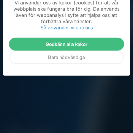
Vi använder oss av kakor (cookies) för att vår
webbplats ska fungera bra för dig. De används
Kommande aktiviteter
även för webbanalys i syfte att hjälpa oss att
förbättra våra tjänster.
Lör 8/8
Match mot Bällsta FF
Så använder vi cookies
09:00-10:00
Näsbydal 115
Sön 9/8
Utomhusträning
Godkänn alla kakor
14:00-15:00
Kryssarvallen
Lör 15/8
Match mot IFK Stocksund
Bara nödvändiga
09:00-10:00
Näsbydal 115
Sön 16/8
Kvarterscupen IK Frej
00:00-00:01
Vikingavallen
Sön 16/8
Utomhusträning
14:00-15:00
Kryssarvallen
Hela kalendern