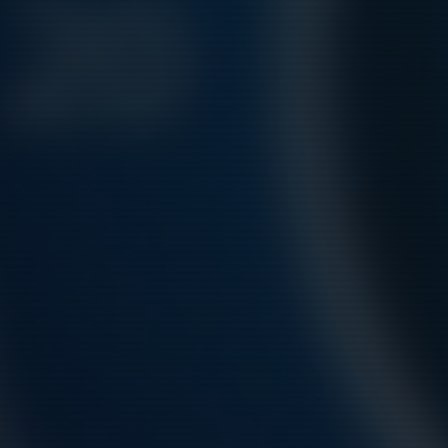
För
smarta
idrottsföreningar