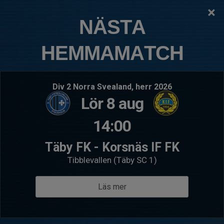
×
TÄBY FOTBOLLSKLUBB
NÄSTA
P2019:4 Näsbypark
HEMMAMATCH
Logga in
Hem
Välkommen till P2019:4 Näsbypark
Div 2 Norra Svealand, herr 2026
Lör 8 aug
14:00
Täby FK - Korsnäs IF FK
Tibblevallen (Täby SC 1)
Läs mer