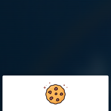
Logga in för info om träningar, nyheter
mm
Som förälder eller aktiv i fotbollslaget kan du logga in på lagets
hemsida för att se mer information om träningar, nyheter med
mera. Ni kan också göra anmälan om närvaro/frånvaro inför
varje träning.
Mvh tränarna