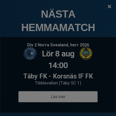
×
TÄBY FOTBOLLSKLUBB
NÄSTA
P2015:7 Skarpäng
HEMMAMATCH
Logga in
Hem
Kommande matcher
Div 2 Norra Svealand, herr 2026
Lör 8 aug
Lör 22 aug 11:30
- Träningsmatch
Sön 23 a
IFK Lidingö FK 6 blå
P201
14:00
P2015:7 Skarpäng
Blå
Solle
Täby FK - Korsnäs IF FK
Välkommen till P2015:7 Skarpäng
Tibblevallen (Täby SC 1)
Läs mer