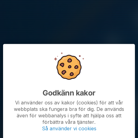
Träning:
Plats:
Skarpäng konstgräsplan
kartlänk
Tid:
Söndag kl 15-16
Observera att nyanmälningar inte kan göras på plats, utan sker
via klubbens hemsida.
Mer info om årets Knatteuppstart:
länk
Kommande aktiviteter
Godkänn kakor
Vi använder oss av kakor (cookies) för att vår
Sön 16/8
Träning
webbplats ska fungera bra för dig. De används
15:00-16:00
Skarpäng konstgräsplan
även för webbanalys i syfte att hjälpa oss att
Sön 23/8
Träning
förbättra våra tjänster.
15:00-16:00
Skarpäng konstgräsplan
Så använder vi cookies
Sön 30/8
Träning