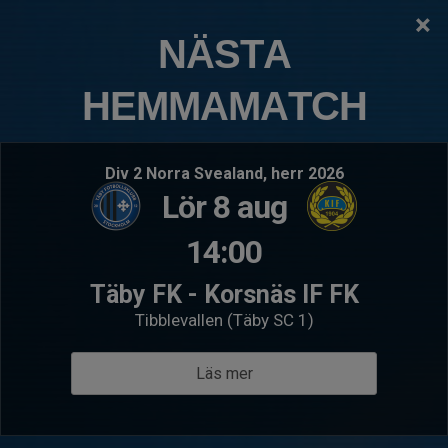
×
TÄBY FOTBOLLSKLUBB
NÄSTA
P2021:7 Skarpäng
HEMMAMATCH
Logga in
Hem
Välkommen till P2021:7 Skarpäng
Div 2 Norra Svealand, herr 2026
Lör 8 aug
14:00
Täby FK - Korsnäs IF FK
Tibblevallen (Täby SC 1)
Läs mer