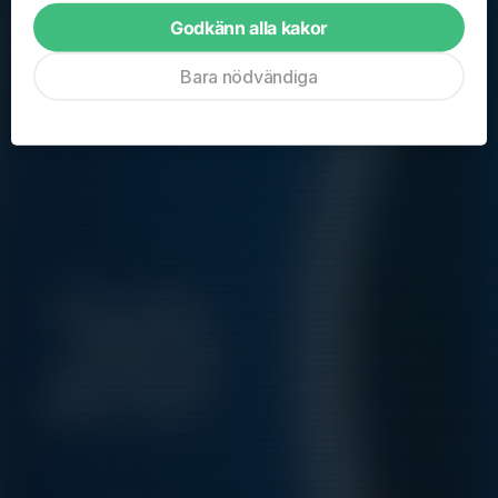
15:00-16:00
Skarpäng konstgräsplan
Godkänn alla kakor
Sön 6/9
Träning
Bara nödvändiga
15:00-16:00
Skarpäng konstgräsplan
Hela kalendern