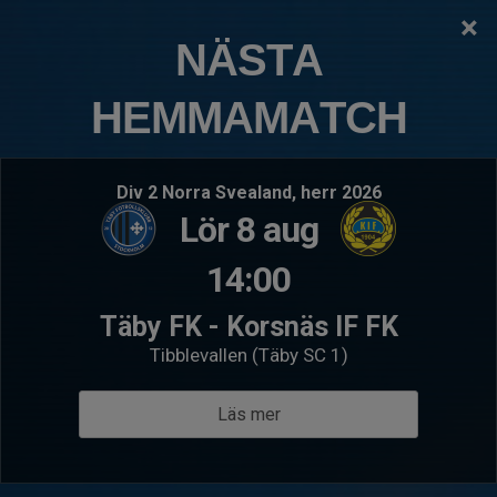
×
TÄBY FOTBOLLSKLUBB
NÄSTA
P2021:5 Näsbypark
HEMMAMATCH
Logga in
Hem
Välkommen till P2021:5 Näsbypark
Div 2 Norra Svealand, herr 2026
Lör 8 aug
14:00
Täby FK - Korsnäs IF FK
Tibblevallen (Täby SC 1)
Läs mer