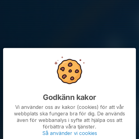
Träningsstart söndag 26 april
Plats:
Kryssarvallen (
kartlänk
)
Tid:
Söndag kl 16-17
Observera att nyanmälningar inte kan göras på plats, utan sker
via klubbens hemsida.
Mer info om årets Knatteuppstart:
länk
Godkänn kakor
Kommande aktiviteter
Vi använder oss av kakor (cookies) för att vår
Sön 16/8
Träning
webbplats ska fungera bra för dig. De används
16:00-17:00
Kryssarvallen
även för webbanalys i syfte att hjälpa oss att
förbättra våra tjänster.
Sön 23/8
Träning
Så använder vi cookies
16:00-17:00
Kryssarvallen