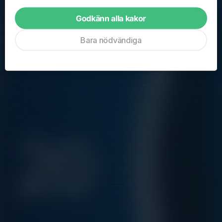
Sön 30/8
Träning
Godkänn alla kakor
16:00-17:00
Kryssarvallen
Sön 6/9
Träning
Bara nödvändiga
16:00-17:00
Kryssarvallen
Hela kalendern