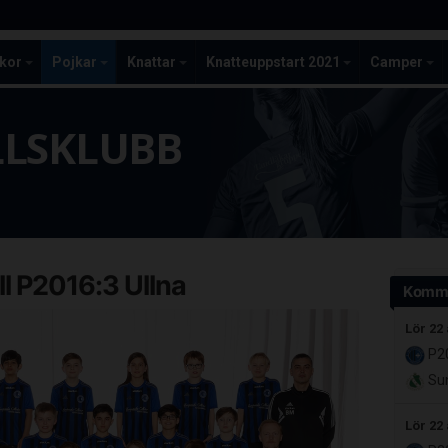
ckor
Pojkar
Knattar
Knatteuppstart 2021
Camper
LLSKLUBB
l P2016:3 Ullna
Komm
Lör 22
P20
Sun
Lör 22