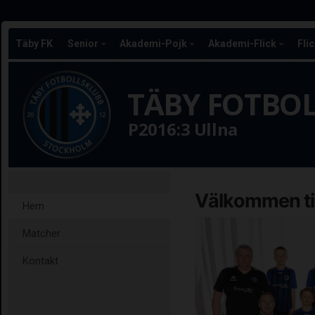
Täby FK
Senior
Akademi-Pojk
Akademi-Flick
Fli
TÄBY FOTBO
P2016:3 Ullna
Välkommen til
Hem
Matcher
Kontakt