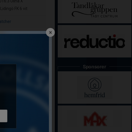
16:3 Ullna
X
 Lidingö FK 6 vit
atcher
×
Sponsorer