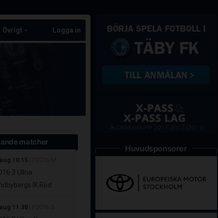
Övrigt
Logga in
ande matcher
Huvudsponsorer
 aug 10:15
| P2016 M
16:3 Ullna
dbybergs IK Röd
 aug 11:30
| P2016 S