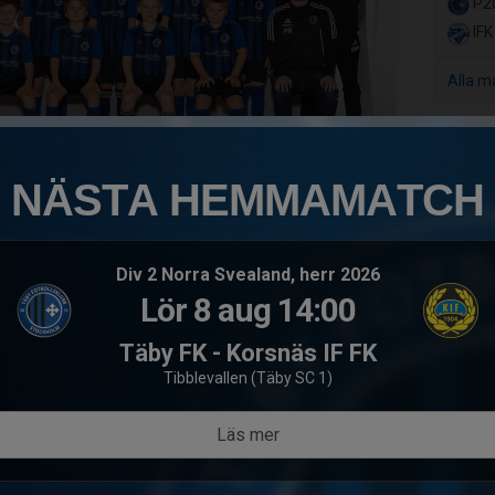
P20
IFK
Alla m
NÄSTA HEMMAMATCH
om jobbar mycket med individuell teknik och utveckling.
Div 2 Norra Svealand, herr 2026
 har några frågor om deltagande!
Lör 8 aug 14:00
Täby FK - Korsnäs IF FK
Tibblevallen (Täby SC 1)
Läs mer