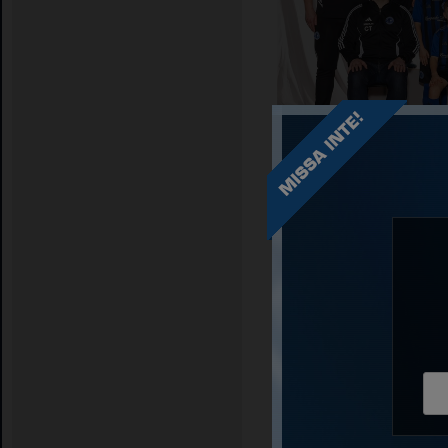
Vi är ett ambitiöst gäng s
Kontakta oss gärna om ni