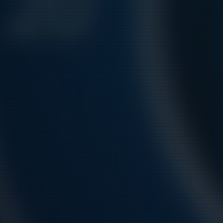
För
smarta
idrottsföreningar
Välj version:
Mobil
|
Desktop