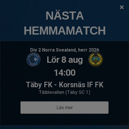
×
TÄBY FOTBOLLSKLUBB
NÄSTA
P10FA (2016)
HEMMAMATCH
Logga in
Hem
Kommande matcher
Div 2 Norra Svealand, herr 2026
Lör 8 aug
Lör 15 aug 10:00
- Träningsmatch
Sön 16 a
P10FA (2016)
P10F
14:00
Järfälla FA
FC So
Täby FK - Korsnäs IF FK
Tibblevallen (Täby SC 1)
Läs mer