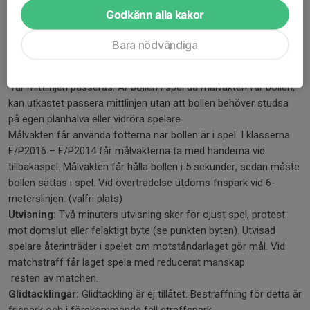
vilket innebär att målvakten sätter i gång spelet med händerna
Godkänn alla kakor
(utkast). Kast får ej ske över planens mittlinje då bollen varit
”död”. Sker detta, går bollen över till
Bara nödvändiga
motståndarlaget med frispark från mittlinjen. OBS! Om bollen
studsar på egen planhalva eller vidrör spelare
får mittlinjen passeras. Är bollen i spel då målvakten får bollen,
kan utkastet passera mittlinjen utan att bollen behöver studsa
på egen planhalva eller vidröra spelare.
Målvakten får använda fötterna när bollen är i spel. I klasserna
F/P2016 – F/P2014 får målvakterna ta med händerna vid
tillbakaspel. Målvakten får hålla bollen i 5 sekunder, sedan måste
bollen sättas i spel. Vid överträdelse utdöms frispark vid 6-
meterslinjen. (valfri plats)
Utvisning:
Två minuters utvisning sker för ojust spel, protest
mot domslut eller felaktigt byte (se punkten byten). Utvisad
spelare återinträder i spelet om motståndarlaget gör mål. Vid
matchstraff får laget spela med reducerat manskap
resten av matchen.
Glidtacklingar:
Glidtackling är ej tillåtet. Bestraffning för detta är
frispark och i förekommande fall straffspark.