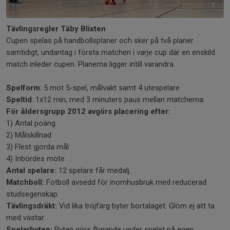
Tävlingsregler Täby Blixten
Cupen spelas på handbollsplaner och sker på två planer
samtidigt, undantag i första matchen i varje cup där en enskild
match inleder cupen. Planerna ligger intill varandra.
Spelform
: 5 mot 5-spel, målvakt samt 4 utespelare
Speltid
: 1x12 min, med 3 minuters paus mellan matcherna.
För åldersgrupp 2012
avgörs placering efter:
1) Antal poäng
2) Målskillnad
3) Flest gjorda mål
4) Inbördes möte
Antal spelare:
12 spelare får medalj.
Matchboll:
Fotboll avsedd för inomhusbruk med reducerad
studsegenskap.
Tävlingsdräkt:
Vid lika tröjfärg byter bortalaget. Glöm ej att ta
med västar.
Spelarbyten:
Byten görs flygande under spelet på egen