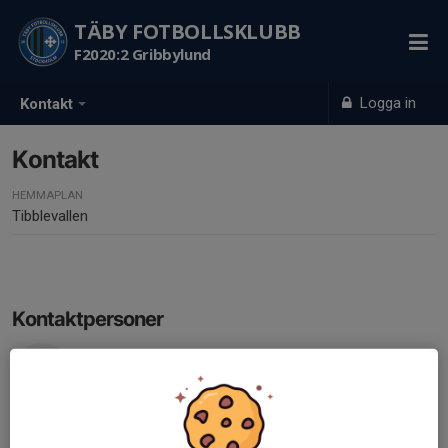
TÄBY FOTBOLLSKLUBB
F2020:2 Gribbylund
Logga in
Kontakt
Kontakt
HEMMAPLAN
Tibblevallen
Kontaktpersoner
Emilia Essner
Ledare
070-217 19 51
emilia.essner@gmail.com